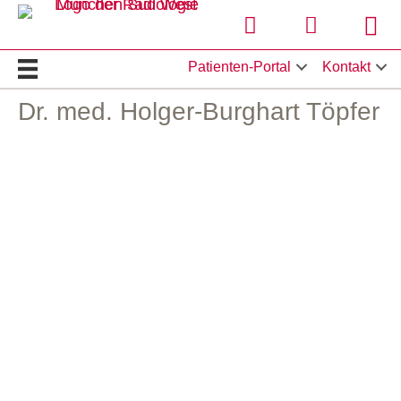
Termin online buchen
Hier klicken 
Stan
Patienten-Portal
Kontakt
Dr. med. Holger-Burghart Töpfer