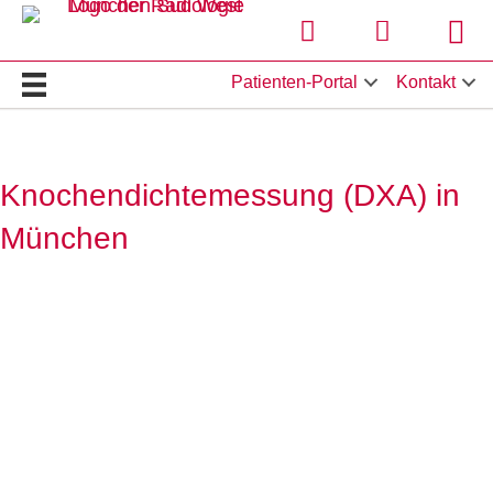
Termin online buchen
Hier klicken 
Stan
Patienten-Portal
Kontakt
Knochendichtemessung (DXA) in
München