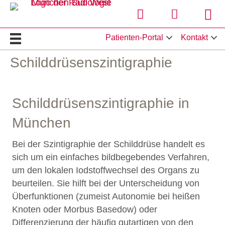
Termin online buchen
Hier klicken 
Stan
Patienten-Portal
Kontakt
Schilddrüsenszintigraphie
Schilddrüsenszintigraphie in
München
Bei der Szintigraphie der Schilddrüse handelt es
sich um ein einfaches bildbegebendes Verfahren,
um den lokalen Iodstoffwechsel des Organs zu
beurteilen. Sie hilft bei der Unterscheidung von
Überfunktionen (zumeist Autonomie bei heißen
Knoten oder Morbus Basedow) oder
Differenzierung der häufig gutartigen von den